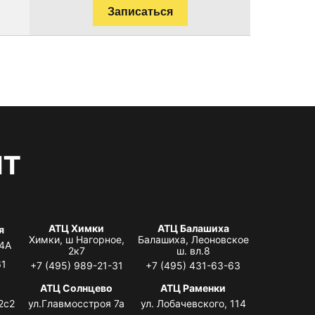
Записаться
нт
АТЦ Химки
АТЦ Балашиха
я
Химки, ш Нагорное,
Балашиха, Леоновское
 4А
2к7
ш. вл.8
61
+7 (495) 989-21-31
+7 (495) 431-63-63
АТЦ Солнцево
АТЦ Раменки
2с2
ул.Главмосстроя 7а
ул. Лобачевского, 114