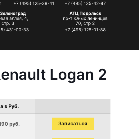
1
+7 (495) 125-38-41
+7 (495) 135-42-87
 Зеленоград
АТЦ Подольск
вая аллея, 4,
пр-т Юных ленинцев
стр. 3
70, стр 2
95) 431-00-33
+7 (495) 128-01-88
enault Logan 2
а в Руб.
190 руб.
Записаться