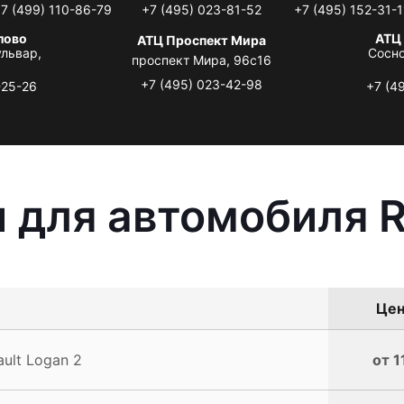
7 (499) 110-86-79
+7 (495) 023-81-52
+7 (495) 152-31-1
лово
АТЦ
АТЦ Проспект Мира
львар,
Сосно
проспект Мира, 96с16
+7 (495) 023-42-98
-25-26
+7 (4
 для автомобиля R
Цен
ult Logan 2
от 1