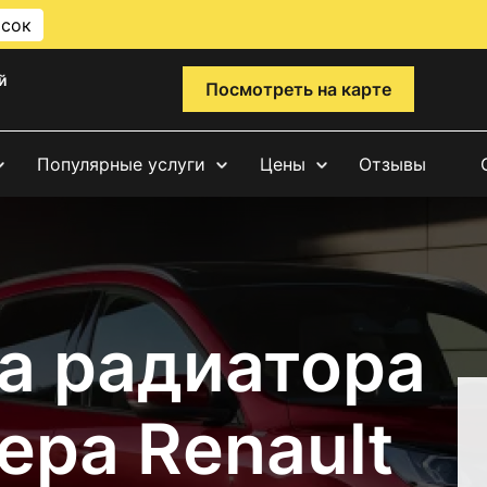
исок
й
Посмотреть на карте
Популярные услуги
Цены
Отзывы
а радиатора
ера Renault