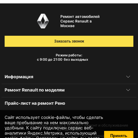
Ремонт автомобилей
Сервис Renault в
Москве
Заказать звонок
Режим работы:
с 9:00 до 21:00
без выходных
Информация
Ремонт Renault по моделям
Прайс-лист на ремонт Рено
Сайт использует cookie-файлы, чтобы сделать
ваше пребывание на нем максимально
© 2010-2026
Сервис Renault в Москве – ремонт и обслуживание
удобным. К cайту подключен сервис веб-
автомобилей
аналитики Яндекс.Метрика, использующий
Принять
Использование товарного знака и логотипов бренда происходит