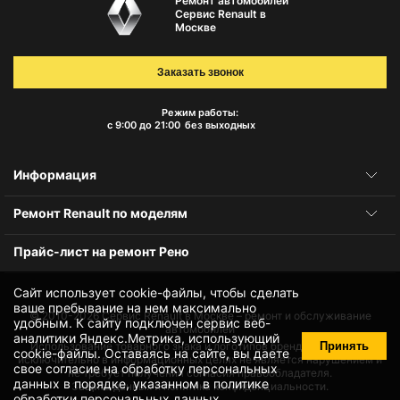
Ремонт автомобилей
Сервис Renault в
Москве
Заказать звонок
Режим работы:
с 9:00 до 21:00
без выходных
Информация
Ремонт Renault по моделям
Прайс-лист на ремонт Рено
Сайт использует cookie-файлы, чтобы сделать
ваше пребывание на нем максимально
© 2010-2026
Сервис Renault в Москве – ремонт и обслуживание
удобным. К cайту подключен сервис веб-
автомобилей
аналитики Яндекс.Метрика, использующий
Принять
Использование товарного знака и логотипов бренда происходит
cookie-файлы
. Оставаясь на сайте, вы даете
исключительно в информационных целях не является нарушением и
свое
согласие на обработку персональных
не требует получения согласия правообладателя.
данных
в порядке, указанном в
политике
Защита данных и политика конфиденциальности.
обработки персональных данных