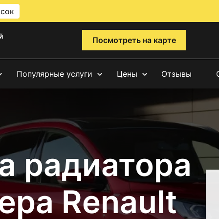
исок
й
Посмотреть на карте
Популярные услуги
Цены
Отзывы
а радиатора
ера Renault