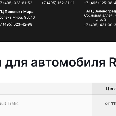
7 (495) 023-81-52
+7 (495) 152-31-11
+7 (495) 125-38-
АТЦ Зеленоград
ТЦ Проспект Мира
Сосновая аллея, 
оспект Мира, 96с16
стр. 3
7 (495) 023-42-98
+7 (495) 431-00-
 для автомобиля Re
Цена
lt Trafic
от 11