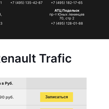
41
+7 (495) 135-42-87
+7 (495) 182-17-65
АТЦ Подольск
4,
пр-т Юных ленинцев
70, стр 2
33
+7 (495) 128-01-88
nault Trafic
 в Руб.
90 руб.
Записаться