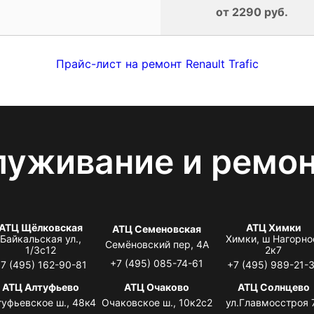
от 2290 руб.
Прайс-лист на ремонт Renault Trafic
луживание и ремо
АТЦ Щёлковская
АТЦ Химки
АТЦ Семеновская
Байкальская ул.,
Химки, ш Нагорно
Семёновский пер, 4А
1/3с12
2к7
+7 (495) 085-74-61
7 (495) 162-90-81
+7 (495) 989-21-
АТЦ Алтуфьево
АТЦ Очаково
АТЦ Солнцево
туфьевское ш., 48к4
Очаковское ш., 10к2с2
ул.Главмосстроя 