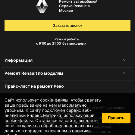
Ремонт автомобилей
Сервис Renault в
Москве
Заказать звонок
Режим работы:
с 9:00 до 21:00
без выходных
Информация
Ремонт Renault по моделям
Прайс-лист на ремонт Рено
Сайт использует cookie-файлы, чтобы сделать
ваше пребывание на нем максимально
© 2010-2026
Сервис Renault в Москве – ремонт и обслуживание
удобным. К cайту подключен сервис веб-
автомобилей
аналитики Яндекс.Метрика, использующий
Принять
Использование товарного знака и логотипов бренда происходит
cookie-файлы
. Оставаясь на сайте, вы даете
исключительно в информационных целях не является нарушением и
свое
согласие на обработку персональных
не требует получения согласия правообладателя.
данных
в порядке, указанном в
политике
Защита данных и политика конфиденциальности.