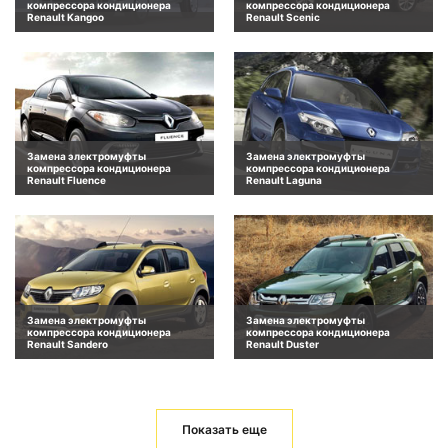
компрессора кондиционера
компрессора кондиционера
Renault Kangoo
Renault Scenic
Замена электромуфты
Замена электромуфты
компрессора кондиционера
компрессора кондиционера
Renault Fluence
Renault Laguna
Замена электромуфты
Замена электромуфты
компрессора кондиционера
компрессора кондиционера
Renault Sandero
Renault Duster
Показать еще