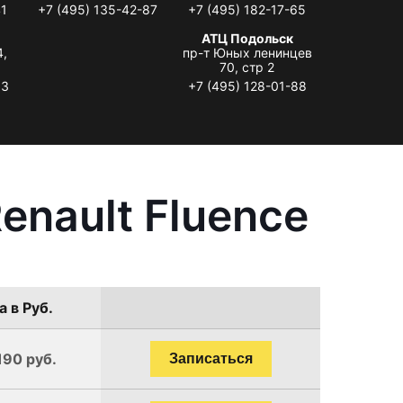
41
+7 (495) 135-42-87
+7 (495) 182-17-65
АТЦ Подольск
4,
пр-т Юных ленинцев
70, стр 2
33
+7 (495) 128-01-88
enault Fluence
а в Руб.
190 руб.
Записаться