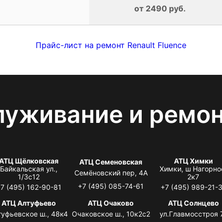
от 2490 руб.
Прайс-лист на ремонт Renault Fluence
луживание и ремо
АТЦ Щёлковская
АТЦ Химки
АТЦ Семеновская
Байкальская ул.,
Химки, ш Нагорно
Семёновский пер, 4А
1/3с12
2к7
+7 (495) 085-74-61
7 (495) 162-90-81
+7 (495) 989-21-
АТЦ Алтуфьево
АТЦ Очаково
АТЦ Солнцево
туфьевское ш., 48к4
Очаковское ш., 10к2с2
ул.Главмосстроя 