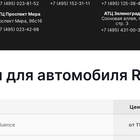
7 (495) 023-81-52
+7 (495) 152-31-11
+7 (495) 125-38-
АТЦ Зеленоград
ТЦ Проспект Мира
Сосновая аллея, 
оспект Мира, 96с16
стр. 3
7 (495) 023-42-98
+7 (495) 431-00-
 для автомобиля R
Цен
luence
от 1