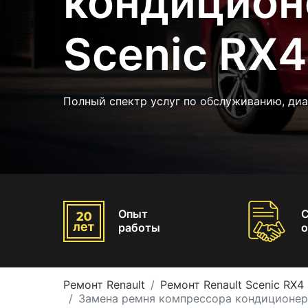
кондицион
Scenic RX4
Полный спектр услуг по обслуживанию, диа
Опыт
работы
о
Ремонт Renault
Ремонт Renault Scenic RX4
Замена ремня компрессора кондиционера