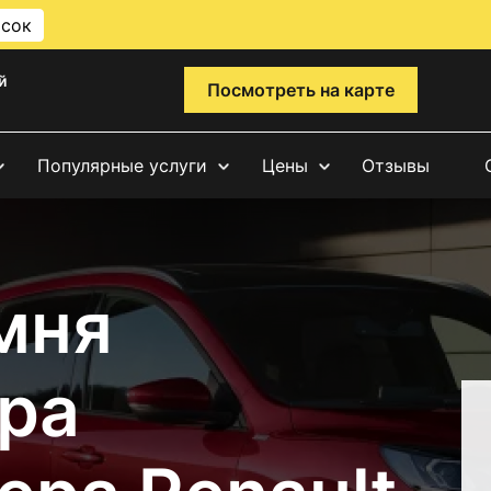
исок
й
Посмотреть на карте
Популярные услуги
Цены
Отзывы
мня
ра