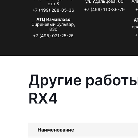
ул. Удальцова, 60
Ал
стр.8
+7 (499) 110-86-79
+
+7 (499) 288-05-36
АТЦ Измайлово
А
Сиреневый бульвар,
пр
83б
+
+7 (495) 021-25-26
Другие работы
RX4
Наименование