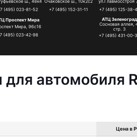
туфьевское ш., 48к4
Очаковское ш., 10к2с2
ул.Главмосстроя 
7 (495) 023-81-52
+7 (495) 152-31-11
+7 (495) 125-38-
АТЦ Зеленоград
ТЦ Проспект Мира
Сосновая аллея, 
оспект Мира, 96с16
стр. 3
7 (495) 023-42-98
+7 (495) 431-00-
 для автомобиля R
Цена в Р