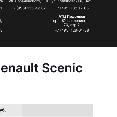
7а
ул. Лобачевского, 114
ул. Котляковская, 1Ас2
41
+7 (495) 135-42-87
+7 (495) 182-17-65
АТЦ Подольск
4,
пр-т Юных ленинцев
70, стр 2
33
+7 (495) 128-01-88
enault Scenic
уб.