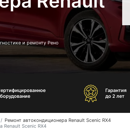
ера Renault
гностике и ремонту Рено
Сертифицированное
Гарантия
борудование
до 2 лет
Ремонт автокондиционера Renault Scenic RX4
 Renault Scenic RX4