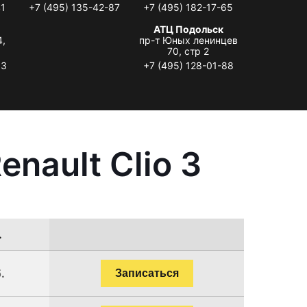
41
+7 (495) 135-42-87
+7 (495) 182-17-65
АТЦ Подольск
4,
пр-т Юных ленинцев
70, стр 2
33
+7 (495) 128-01-88
nault Clio 3
.
.
Записаться