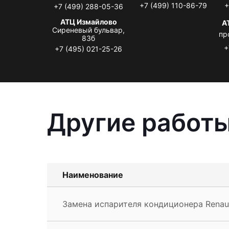
+7 (499) 110-86-79
+
+7 (499) 288-05-36
АТЦ Измайлово
А
Сиреневый бульвар,
пр
83б
+
+7 (495) 021-25-26
Другие работы
Наименование
Замена испарителя кондиционера Renault