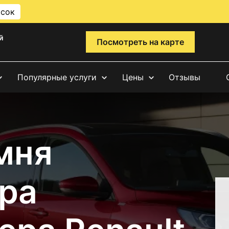
исок
й
Посмотреть на карте
Популярные услуги
Цены
Отзывы
мня
ра