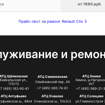
ра
от 1690 руб.
Прайс-лист на ремонт Renault Clio 3
луживание и ремо
АТЦ Щёлковская
АТЦ Химки
АТЦ Семеновская
Байкальская ул.,
Химки, ш Нагорно
Семёновский пер, 4А
1/3с12
2к7
+7 (495) 085-74-61
7 (495) 162-90-81
+7 (495) 989-21-
АТЦ Алтуфьево
АТЦ Очаково
АТЦ Солнцево
туфьевское ш., 48к4
Очаковское ш., 10к2с2
ул.Главмосстроя 