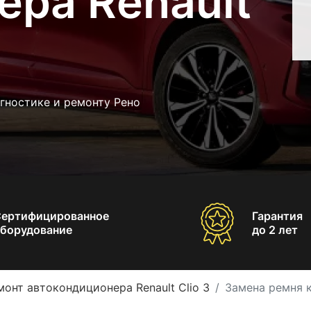
ера Renault
гностике и ремонту Рено
Сертифицированное
Гарантия
борудование
до 2 лет
монт автокондиционера Renault Clio 3
Замена ремня к