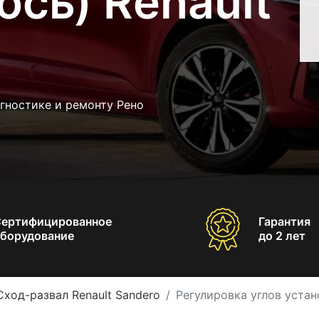
ось) Renault
гностике и ремонту Рено
Сертифицированное
Гарантия
борудование
до 2 лет
Сход-развал Renault Sandero
Регулировка углов устан