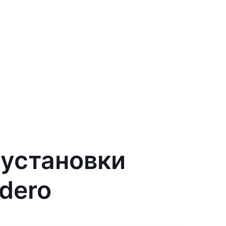
 установки
ndero