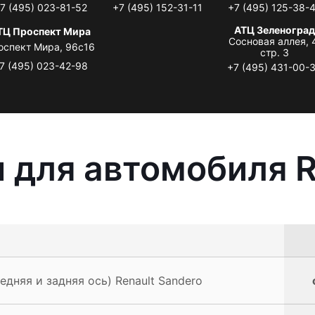
7 (495) 023-81-52
+7 (495) 152-31-11
+7 (495) 125-38-
АТЦ Зеленоград
ТЦ Проспект Мира
Сосновая аллея, 
оспект Мира, 96с16
стр. 3
7 (495) 023-42-98
+7 (495) 431-00-
 для автомобиля R
едняя и задняя ось) Renault Sandero