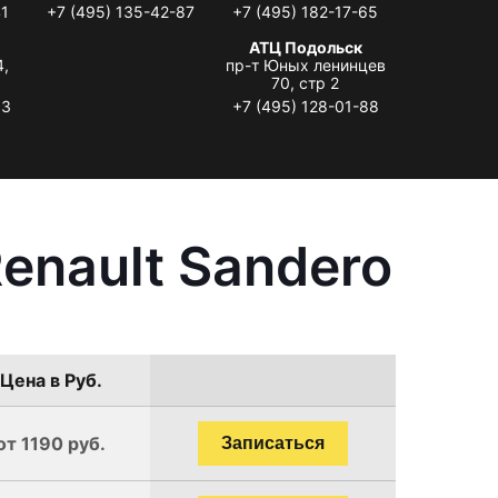
41
+7 (495) 135-42-87
+7 (495) 182-17-65
АТЦ Подольск
4,
пр-т Юных ленинцев
70, стр 2
33
+7 (495) 128-01-88
enault Sandero
Цена в Руб.
от 1190 руб.
Записаться