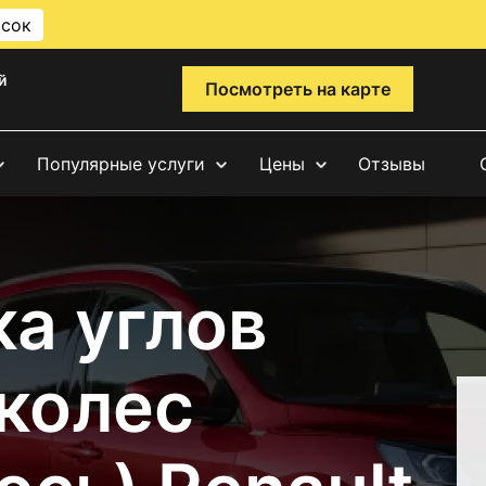
исок
й
Посмотреть на карте
Популярные услуги
Цены
Отзывы
а углов
 колес