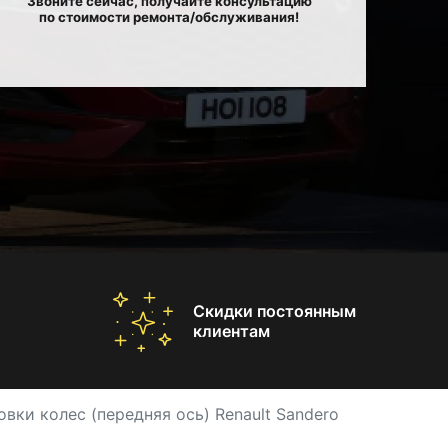
Звоните сейчас, получайте консультацию
по стоимости ремонта/обслуживания!
Скидки постоянным
клиентам
овки колес (передняя ось) Renault Sandero