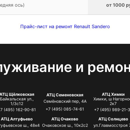
едняя ось)
от 1000 р
Прайс-лист на ремонт Renault Sandero
луживание и ремо
АТЦ Щёлковская
АТЦ Химки
АТЦ Семеновская
Байкальская ул.,
Химки, ш Нагорно
Семёновский пер, 4А
1/3с12
2к7
+7 (495) 085-74-61
7 (495) 162-90-81
+7 (495) 989-21-
АТЦ Алтуфьево
АТЦ Очаково
АТЦ Солнцево
туфьевское ш., 48к4
Очаковское ш., 10к2с2
ул.Главмосстроя 