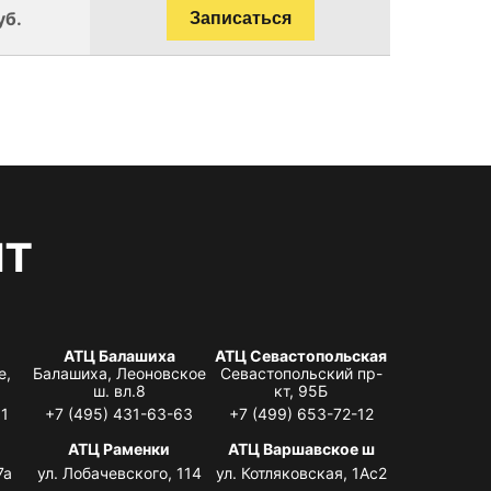
уб.
Записаться
нт
АТЦ Балашиха
АТЦ Севастопольская
е,
Балашиха, Леоновское
Севастопольский пр-
ш. вл.8
кт, 95Б
31
+7 (495) 431-63-63
+7 (499) 653-72-12
АТЦ Раменки
АТЦ Варшавское ш
7а
ул. Лобачевского, 114
ул. Котляковская, 1Ас2