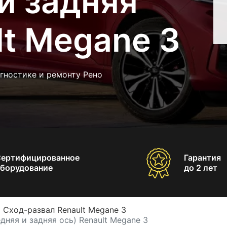
и задняя
lt Megane 3
гностике и ремонту Рено
Сертифицированное
Гарантия
борудование
до 2 лет
Сход-развал Renault Megane 3
дняя и задняя ось) Renault Megane 3