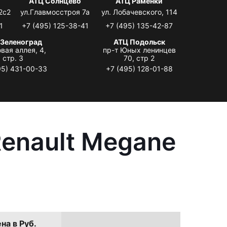
АТЦ Солнцево
АТЦ Раменки
2с2
ул.Главмосстроя 7а
ул. Лобачевского, 114
1
+7 (495) 125-38-41
+7 (495) 135-42-87
 Зеленоград
АТЦ Подольск
вая аллея, 4,
пр-т Юных ленинцев
стр. 3
70, стр 2
95) 431-00-33
+7 (495) 128-01-88
enault Megane
на в Руб.