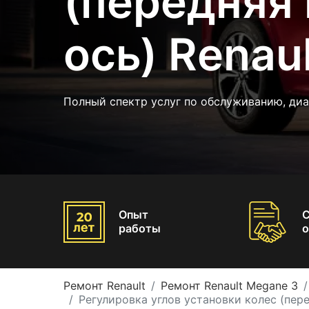
(передняя 
ось) Renau
Полный спектр услуг по обслуживанию, диа
Опыт
работы
о
Ремонт Renault
Ремонт Renault Megane 3
Регулировка углов установки колес (пере