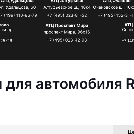
АТЦ Удальцова
АТЦ Алтуфьево
АТЦ Очаково
ул. Удальцова, 60
Алтуфьевское ш., 48к4
Очаковское ш., 10к
7 (499) 110-86-79
+7 (495) 023-81-52
+7 (495) 152-31-1
лово
АТЦ
АТЦ Проспект Мира
львар,
Сосно
проспект Мира, 96с16
+7 (495) 023-42-98
-25-26
+7 (4
 для автомобиля R
Це