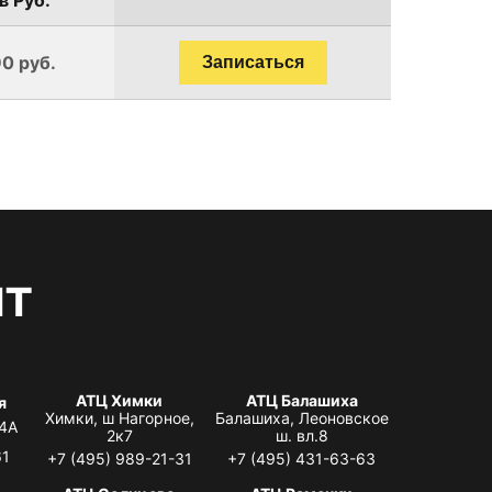
0 руб.
Записаться
нт
АТЦ Химки
АТЦ Балашиха
я
Химки, ш Нагорное,
Балашиха, Леоновское
 4А
2к7
ш. вл.8
61
+7 (495) 989-21-31
+7 (495) 431-63-63