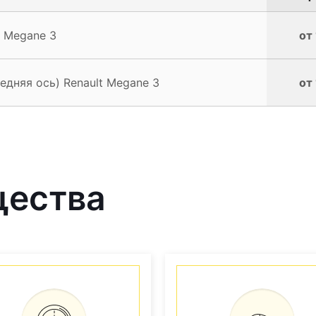
t Megane 3
от
едняя ось) Renault Megane 3
от
щества