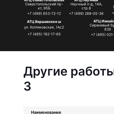
Севастопольский пр-
Научный п-д, 14А,
кт, 95Б
стр.8
+
+7 (499) 653-72-12
+7 (499) 288-05-36
АТЦ Измай
АТЦ Варшавское ш
Сиреневый бу
ул. Котляковская, 1Ас2
83б
+7 (495) 182-17-65
+7 (495) 021
Другие работы
3
Наименование