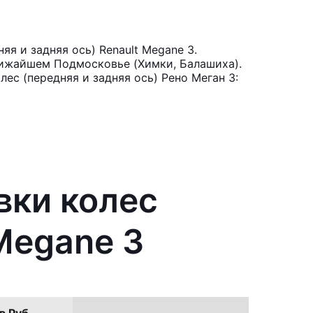
я и задняя ось) Renault Megane 3.
лижайшем Подмосковье (Химки, Балашиха).
ес (передняя и задняя ось) Рено Меган 3:
вки колес
 Megane 3
в Руб.