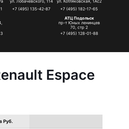
7а
ул. Лобачевского, 114
ул. Котляковская, 1Ас2
41
+7 (495) 135-42-87
+7 (495) 182-17-65
АТЦ Подольск
4,
пр-т Юных ленинцев
70, стр 2
33
+7 (495) 128-01-88
enault Espace
в Руб.