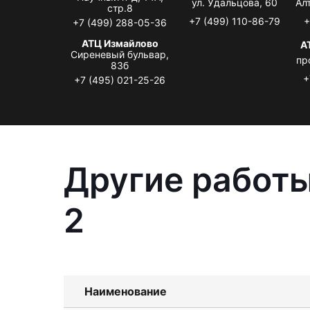
ул. Удальцова, 60
Ал
стр.8
+7 (499) 110-86-79
+
+7 (499) 288-05-36
АТЦ Измайлово
А
Сиреневый бульвар,
пр
83б
+
+7 (495) 021-25-26
Другие работы
2
Наименование