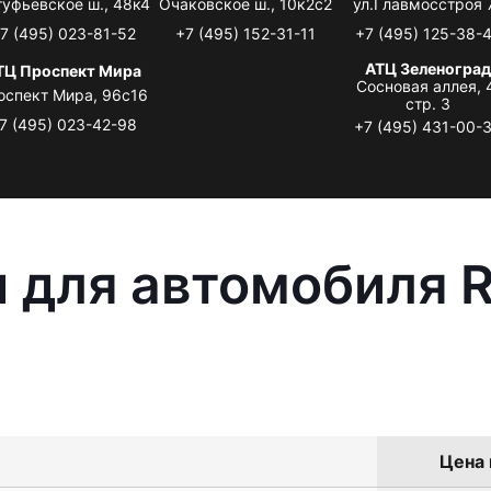
туфьевское ш., 48к4
Очаковское ш., 10к2с2
ул.Главмосстроя 
7 (495) 023-81-52
+7 (495) 152-31-11
+7 (495) 125-38-
АТЦ Зеленоград
ТЦ Проспект Мира
Сосновая аллея, 
оспект Мира, 96с16
стр. 3
7 (495) 023-42-98
+7 (495) 431-00-
 для автомобиля R
Цена 