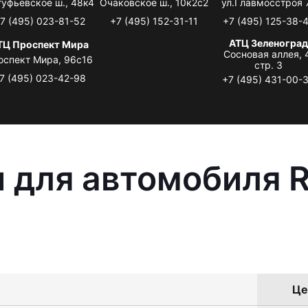
туфьевское ш., 48к4
Очаковское ш., 10к2с2
ул.Главмосстроя 
7 (495) 023-81-52
+7 (495) 152-31-11
+7 (495) 125-38-
АТЦ Зеленоград
ТЦ Проспект Мира
Сосновая аллея, 
оспект Мира, 96с16
стр. 3
7 (495) 023-42-98
+7 (495) 431-00-
 для автомобиля R
Це