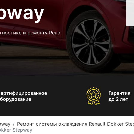
epway
гностике и ремонту Рено
Сертифицированное
Гарантия
борудование
до 2 лет
epway
Ремонт системы охлаждения Renault Dokker St
okker Stepway