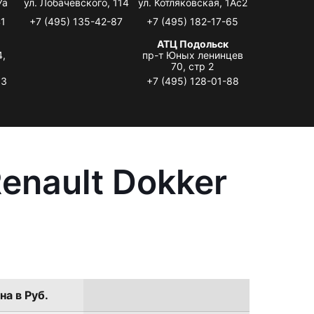
7а
ул. Лобачевского, 114
ул. Котляковская, 1Ас2
41
+7 (495) 135-42-87
+7 (495) 182-17-65
АТЦ Подольск
4,
пр-т Юных ленинцев
70, стр 2
33
+7 (495) 128-01-88
enault Dokker
на в Руб.