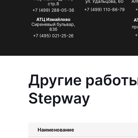
ул. Удальцова, 60
Ал
стр.8
+7 (499) 110-86-79
+
+7 (499) 288-05-36
АТЦ Измайлово
А
Сиреневый бульвар,
пр
83б
+
+7 (495) 021-25-26
Другие работы
Stepway
Наименование