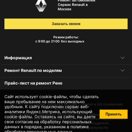
Ремонт автомобилей
Сервис Renault в
Москве
Заказать звонок
Режим работы:
с 9:00 до 21:00
без выходных
Информация
Ремонт Renault по моделям
Прайс-лист на ремонт Рено
Сайт использует cookie-файлы, чтобы сделать
ваше пребывание на нем максимально
© 2010-2026
Сервис Renault в Москве – ремонт и обслуживание
удобным. К cайту подключен сервис веб-
автомобилей
аналитики Яндекс.Метрика, использующий
Принять
Использование товарного знака и логотипов бренда происходит
cookie-файлы
. Оставаясь на сайте, вы даете
исключительно в информационных целях не является нарушением и
свое
согласие на обработку персональных
не требует получения согласия правообладателя.
данных
в порядке, указанном в
политике
Защита данных и политика конфиденциальности.
обработки персональных данных