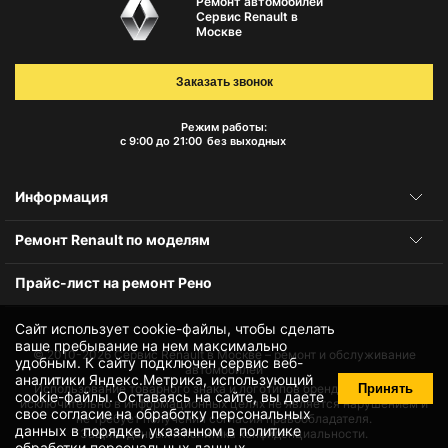
Ремонт автомобилей
Сервис Renault в
Москве
Заказать звонок
Режим работы:
с 9:00 до 21:00
без выходных
Информация
Ремонт Renault по моделям
Прайс-лист на ремонт Рено
Сайт использует cookie-файлы, чтобы сделать
ваше пребывание на нем максимально
© 2010-2026
Сервис Renault в Москве – ремонт и обслуживание
удобным. К cайту подключен сервис веб-
автомобилей
аналитики Яндекс.Метрика, использующий
Принять
Использование товарного знака и логотипов бренда происходит
cookie-файлы
. Оставаясь на сайте, вы даете
исключительно в информационных целях не является нарушением и
свое
согласие на обработку персональных
не требует получения согласия правообладателя.
данных
в порядке, указанном в
политике
Защита данных и политика конфиденциальности.
обработки персональных данных