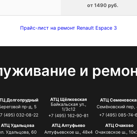
от 1490 руб.
Прайс-лист на ремонт Renault Espace 3
луживание и ремо
АТЦ Щёлковская
ТЦ Долгопрудный
АТЦ Семеновска
Байкальская ул.,
Береговой пр-д, 5
Семёновский пер,
1/3с12
7 (495) 032-08-22
+7 (495) 085-74-
+7 (495) 162-90-81
АТЦ Удальцова
АТЦ Алтуфьево
АТЦ Очаково
ул. Удальцова, 60
Алтуфьевское ш., 48к4
Очаковское ш., 10к