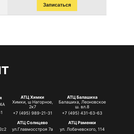
Записаться
нт
АТЦ Химки
АТЦ Балашиха
я
Химки, ш Нагорное,
Балашиха, Леоновское
 4А
2к7
ш. вл.8
61
+7 (495) 989-21-31
+7 (495) 431-63-63
АТЦ Солнцево
АТЦ Раменки
2с2
ул.Главмосстроя 7а
ул. Лобачевского, 114