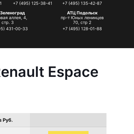
1
+7 (495) 125-38-41
+7 (495) 135-42-87
 Зеленоград
АТЦ Подольск
вая аллея, 4,
пр-т Юных ленинцев
стр. 3
70, стр 2
95) 431-00-33
+7 (495) 128-01-88
enault Espace
в Руб.