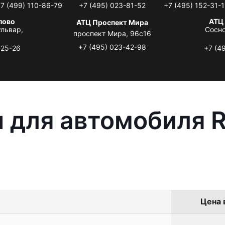
7 (499) 110-86-79
+7 (495) 023-81-52
+7 (495) 152-31-1
лово
АТЦ
АТЦ Проспект Мира
львар,
Сосно
проспект Мира, 96с16
+7 (495) 023-42-98
-25-26
+7 (4
 для автомобиля R
Цена 