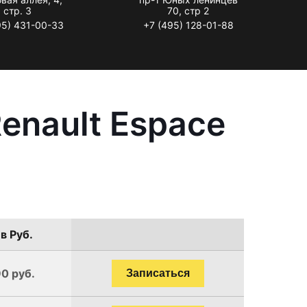
стр. 3
70, стр 2
95) 431-00-33
+7 (495) 128-01-88
enault Espace
в Руб.
90 руб.
Записаться