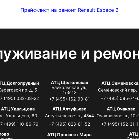
Прайс-лист на ремонт Renault Espace 2
луживание и ремо
АТЦ Щёлковская
ТЦ Долгопрудный
АТЦ Семеновска
Байкальская ул.,
Береговой пр-д, 5
Семёновский пер,
1/3с12
7 (495) 032-08-22
+7 (495) 085-74-
+7 (495) 162-90-81
АТЦ Удальцова
АТЦ Алтуфьево
АТЦ Очаково
ул. Удальцова, 60
Алтуфьевское ш., 48к4
Очаковское ш., 10к
7 (499) 110-86-79
+7 (495) 023-81-52
+7 (495) 152-31-1
лово
АТЦ
АТЦ Проспект Мира
львар,
Сосно