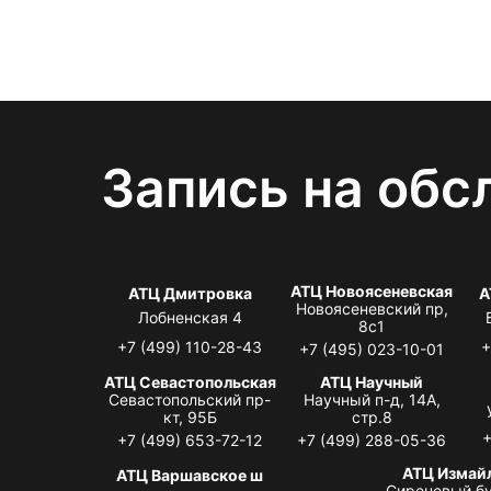
Запись на обс
АТЦ Новоясеневская
АТЦ Дмитровка
А
Новоясеневский пр,
Лобненская 4
8с1
+7 (499) 110-28-43
+
+7 (495) 023-10-01
АТЦ Севастопольская
АТЦ Научный
Севастопольский пр-
Научный п-д, 14А,
кт, 95Б
стр.8
+
+7 (499) 653-72-12
+7 (499) 288-05-36
АТЦ Измай
АТЦ Варшавское ш
Сиреневый бу