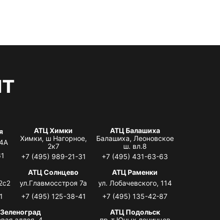
нт
АТЦ Химки
АТЦ Балашиха
я
Химки, ш Нагорное,
Балашиха, Леоновское
 4А
2к7
ш. вл.8
61
+7 (495) 989-21-31
+7 (495) 431-63-63
АТЦ Солнцево
АТЦ Раменки
2с2
ул.Главмосстроя 7а
ул. Лобачевского, 114
1
+7 (495) 125-38-41
+7 (495) 135-42-87
 Зеленоград
АТЦ Подольск
вая аллея, 4,
пр-т Юных ленинцев