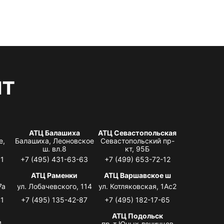
нт
АТЦ Балашиха
АТЦ Севастопольская
е,
Балашиха, Леоновское
Севастопольский пр-
ш. вл.8
кт, 95Б
31
+7 (495) 431-63-63
+7 (499) 653-72-12
АТЦ Раменки
АТЦ Варшавское ш
7а
ул. Лобачевского, 114
ул. Котляковская, 1Ас2
41
+7 (495) 135-42-87
+7 (495) 182-17-65
АТЦ Подольск
4,
пр-т Юных ленинцев