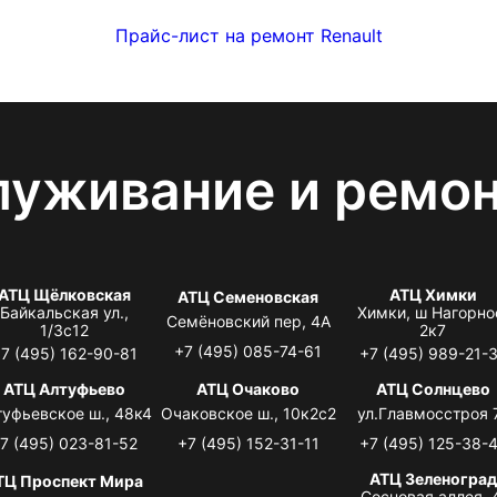
Прайс-лист на ремонт Renault
луживание и ремо
АТЦ Щёлковская
АТЦ Химки
АТЦ Семеновская
Байкальская ул.,
Химки, ш Нагорно
Семёновский пер, 4А
1/3с12
2к7
+7 (495) 085-74-61
7 (495) 162-90-81
+7 (495) 989-21-
АТЦ Алтуфьево
АТЦ Очаково
АТЦ Солнцево
туфьевское ш., 48к4
Очаковское ш., 10к2с2
ул.Главмосстроя 
7 (495) 023-81-52
+7 (495) 152-31-11
+7 (495) 125-38-
АТЦ Зеленоград
ТЦ Проспект Мира
Сосновая аллея, 