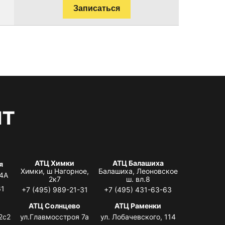
Записаться
нт
АТЦ Химки
АТЦ Балашиха
я
Химки, ш Нагорное,
Балашиха, Леоновское
 4А
2к7
ш. вл.8
61
+7 (495) 989-21-31
+7 (495) 431-63-63
АТЦ Солнцево
АТЦ Раменки
2с2
ул.Главмосстроя 7а
ул. Лобачевского, 114