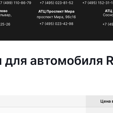
7 (499) 110-86-79
+7 (495) 023-81-52
+7 (495) 152-31-1
лово
АТЦ
АТЦ Проспект Мира
львар,
Сосно
проспект Мира, 96с16
+7 (495) 023-42-98
-25-26
+7 (4
 для автомобиля R
Цена 