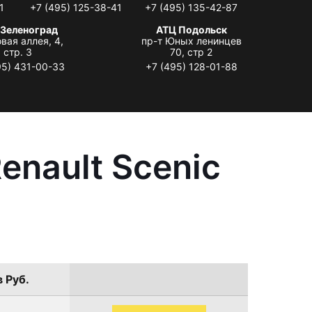
1
+7 (495) 125-38-41
+7 (495) 135-42-87
 Зеленоград
АТЦ Подольск
вая аллея, 4,
пр-т Юных ленинцев
стр. 3
70, стр 2
95) 431-00-33
+7 (495) 128-01-88
enault Scenic
в Руб.