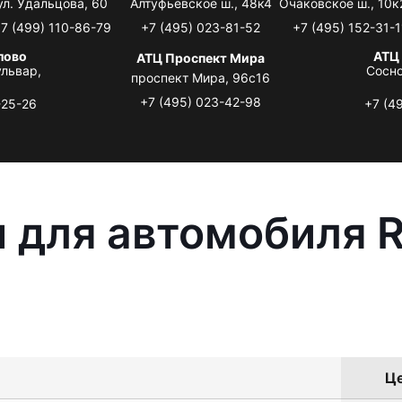
ул. Удальцова, 60
Алтуфьевское ш., 48к4
Очаковское ш., 10к
7 (499) 110-86-79
+7 (495) 023-81-52
+7 (495) 152-31-1
лово
АТЦ
АТЦ Проспект Мира
львар,
Сосно
проспект Мира, 96с16
+7 (495) 023-42-98
-25-26
+7 (4
 для автомобиля R
Це