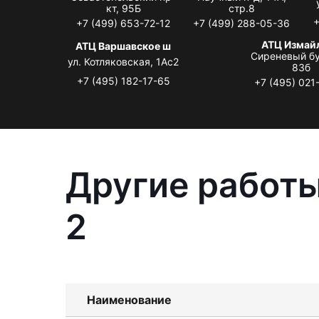
кт, 95Б
стр.8
+
+7 (499) 653-72-12
+7 (499) 288-05-36
АТЦ Измай
АТЦ Варшавское ш
Сиреневый бу
ул. Котляковская, 1Ас2
83б
+7 (495) 182-17-65
+7 (495) 021
Другие работы
2
Наименование