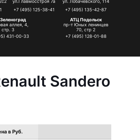
2с2
ул.Главмосстроя 7а
ул. Лобачевского, 114
1
+7 (495) 125-38-41
+7 (495) 135-42-87
 Зеленоград
АТЦ Подольск
вая аллея, 4,
пр-т Юных ленинцев
стр. 3
70, стр 2
95) 431-00-33
+7 (495) 128-01-88
enault Sandero
на в Руб.