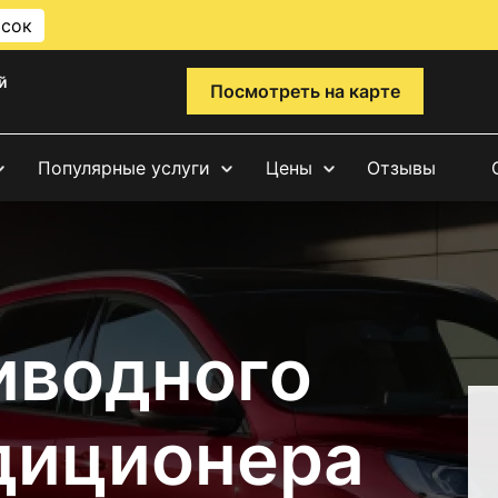
исок
й
Посмотреть на карте
Популярные услуги
Цены
Отзывы
иводного
диционера