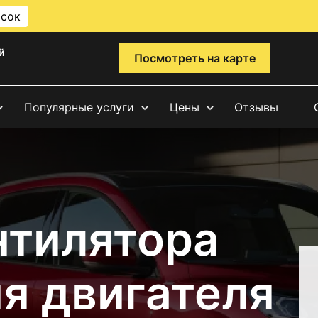
исок
й
Посмотреть на карте
Популярные услуги
Цены
Отзывы
нтилятора
я двигателя