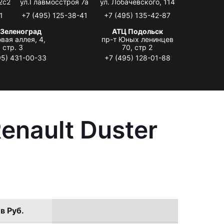
2с2
ул.Главмосстроя 7а
ул. Лобачевского, 114
1
+7 (495) 125-38-41
+7 (495) 135-42-87
 Зеленоград
АТЦ Подольск
вая аллея, 4,
пр-т Юных ленинцев
стр. 3
70, стр 2
95) 431-00-33
+7 (495) 128-01-88
enault Duster
в Руб.