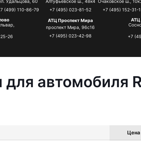
ул. Удальцова, 60
Алтуфьевское ш., 48к4
Очаковское ш., 10к
7 (499) 110-86-79
+7 (495) 023-81-52
+7 (495) 152-31-1
лово
АТЦ
АТЦ Проспект Мира
львар,
Сосно
проспект Мира, 96с16
+7 (495) 023-42-98
-25-26
+7 (4
 для автомобиля R
Цена 