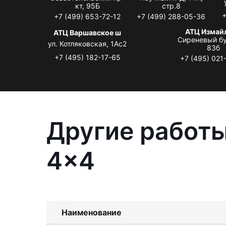
кт, 95Б
стр.8
+
+7 (499) 653-72-12
+7 (499) 288-05-36
АТЦ Измай
АТЦ Варшавское ш
Сиреневый бу
ул. Котляковская, 1Ас2
83б
+7 (495) 182-17-65
+7 (495) 021
Другие работы
4x4
Наименование