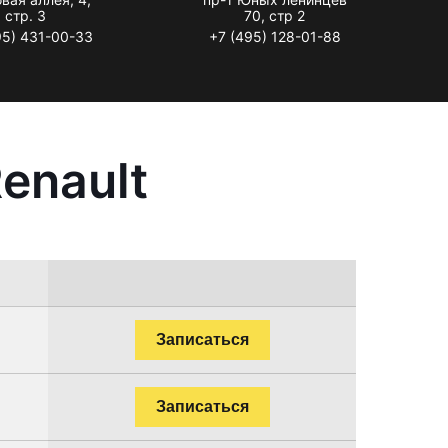
стр. 3
70, стр 2
95) 431-00-33
+7 (495) 128-01-88
enault
Записаться
Записаться