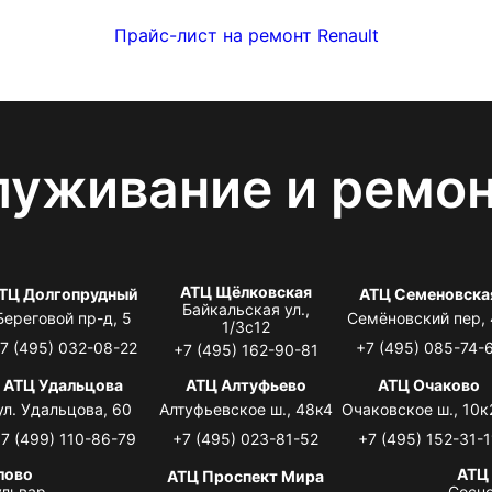
Прайс-лист на ремонт Renault
луживание и ремо
АТЦ Щёлковская
ТЦ Долгопрудный
АТЦ Семеновска
Байкальская ул.,
Береговой пр-д, 5
Семёновский пер,
1/3с12
7 (495) 032-08-22
+7 (495) 085-74-
+7 (495) 162-90-81
АТЦ Удальцова
АТЦ Алтуфьево
АТЦ Очаково
ул. Удальцова, 60
Алтуфьевское ш., 48к4
Очаковское ш., 10к
7 (499) 110-86-79
+7 (495) 023-81-52
+7 (495) 152-31-1
лово
АТЦ
АТЦ Проспект Мира
львар,
Сосно