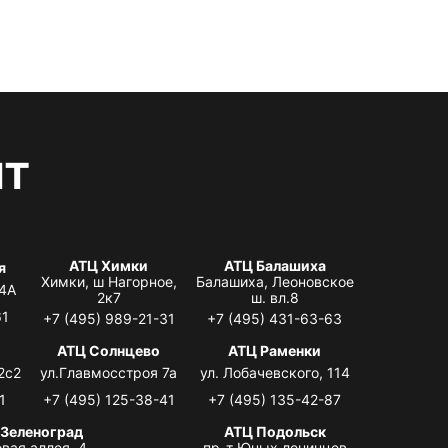
нт
АТЦ Химки
АТЦ Балашиха
я
Химки, ш Нагорное,
Балашиха, Леоновское
 4А
2к7
ш. вл.8
61
+7 (495) 989-21-31
+7 (495) 431-63-63
АТЦ Солнцево
АТЦ Раменки
2с2
ул.Главмосстроя 7а
ул. Лобачевского, 114
1
+7 (495) 125-38-41
+7 (495) 135-42-87
 Зеленоград
АТЦ Подольск
вая аллея, 4,
пр-т Юных ленинцев