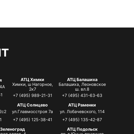
нт
АТЦ Химки
АТЦ Балашиха
я
Химки, ш Нагорное,
Балашиха, Леоновское
 4А
2к7
ш. вл.8
61
+7 (495) 989-21-31
+7 (495) 431-63-63
АТЦ Солнцево
АТЦ Раменки
2с2
ул.Главмосстроя 7а
ул. Лобачевского, 114
1
+7 (495) 125-38-41
+7 (495) 135-42-87
 Зеленоград
АТЦ Подольск
вая аллея, 4,
пр-т Юных ленинцев