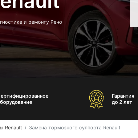
enault
гностике и ремонту Рено
Сертифицированное
Гарантия
борудование
до 2 лет
ы Renault
Замена тормозного суппорта Renault