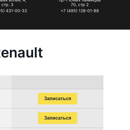
стр. 3
70, стр 2
95) 431-00-33
+7 (495) 128-01-88
enault
Записаться
Записаться