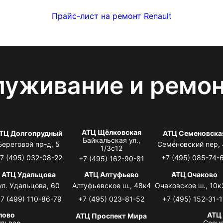
Прайс-лист на ремонт Renault
луживание и ремо
АТЦ Щёлковская
ТЦ Долгопрудный
АТЦ Семеновска
Байкальская ул.,
Береговой пр-д, 5
Семёновский пер,
1/3с12
7 (495) 032-08-22
+7 (495) 085-74-
+7 (495) 162-90-81
АТЦ Удальцова
АТЦ Алтуфьево
АТЦ Очаково
ул. Удальцова, 60
Алтуфьевское ш., 48к4
Очаковское ш., 10к
7 (499) 110-86-79
+7 (495) 023-81-52
+7 (495) 152-31-1
лово
АТЦ
АТЦ Проспект Мира
львар,
Сосно