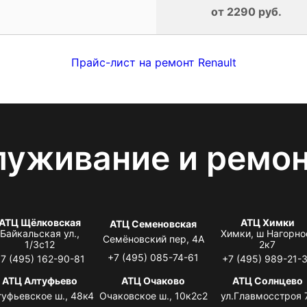
от 2290 руб.
Прайс-лист на ремонт Renault
луживание и ремо
АТЦ Щёлковская
АТЦ Химки
АТЦ Семеновская
Байкальская ул.,
Химки, ш Нагорно
Семёновский пер, 4А
1/3с12
2к7
+7 (495) 085-74-61
7 (495) 162-90-81
+7 (495) 989-21-
АТЦ Алтуфьево
АТЦ Очаково
АТЦ Солнцево
туфьевское ш., 48к4
Очаковское ш., 10к2с2
ул.Главмосстроя 