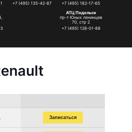
41
+7 (495) 135-42-87
+7 (495) 182-17-65
АТЦ Подольск
4,
пр-т Юных ленинцев
70, стр 2
33
+7 (495) 128-01-88
enault
.
Записаться