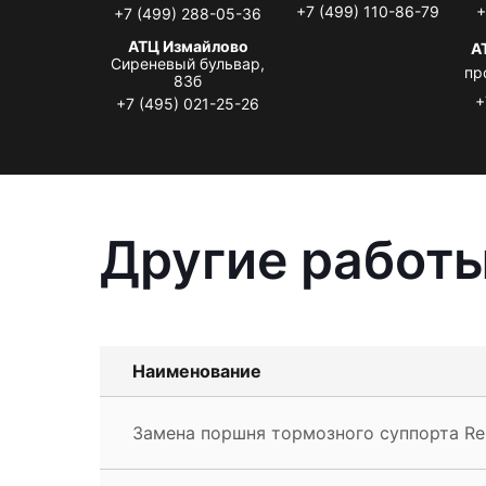
+7 (499) 110-86-79
+
+7 (499) 288-05-36
АТЦ Измайлово
А
Сиреневый бульвар,
пр
83б
+
+7 (495) 021-25-26
Другие работы
Наименование
Замена поршня тормозного суппорта Re