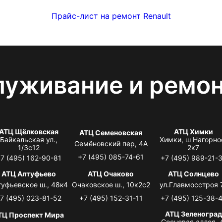
Прайс-лист на ремонт Renault
луживание и ремо
АТЦ Щёлковская
АТЦ Химки
АТЦ Семеновская
Байкальская ул.,
Химки, ш Нагорно
Семёновский пер, 4А
1/3с12
2к7
+7 (495) 085-74-61
7 (495) 162-90-81
+7 (495) 989-21-
АТЦ Алтуфьево
АТЦ Очаково
АТЦ Солнцево
туфьевское ш., 48к4
Очаковское ш., 10к2с2
ул.Главмосстроя 
7 (495) 023-81-52
+7 (495) 152-31-11
+7 (495) 125-38-
АТЦ Зеленоград
ТЦ Проспект Мира
Сосновая аллея, 