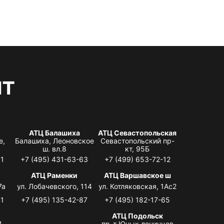
нт
АТЦ Балашиха
АТЦ Севастопольская
е,
Балашиха, Леоновское
Севастопольский пр-
ш. вл.8
кт, 95Б
31
+7 (495) 431-63-63
+7 (499) 653-72-12
АТЦ Раменки
АТЦ Варшавское ш
7а
ул. Лобачевского, 114
ул. Котляковская, 1Ас2
41
+7 (495) 135-42-87
+7 (495) 182-17-65
АТЦ Подольск
4,
пр-т Юных ленинцев