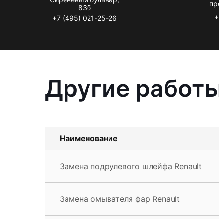
пр
83б
+
+7 (495) 021-25-26
Другие работы
Наименование
Замена подрулевого шлейфа Renault
Замена омывателя фар Renault