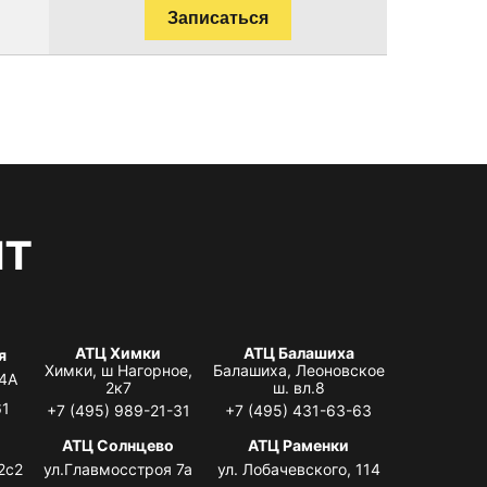
Записаться
нт
АТЦ Химки
АТЦ Балашиха
я
Химки, ш Нагорное,
Балашиха, Леоновское
 4А
2к7
ш. вл.8
61
+7 (495) 989-21-31
+7 (495) 431-63-63
АТЦ Солнцево
АТЦ Раменки
2с2
ул.Главмосстроя 7а
ул. Лобачевского, 114