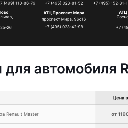
7 (499) 110-86-79
+7 (495) 023-81-52
+7 (495) 152-31-1
лово
АТЦ
АТЦ Проспект Мира
львар,
Сосно
проспект Мира, 96с16
+7 (495) 023-42-98
-25-26
+7 (4
 для автомобиля R
Цена в
а Renault Master
от 1190