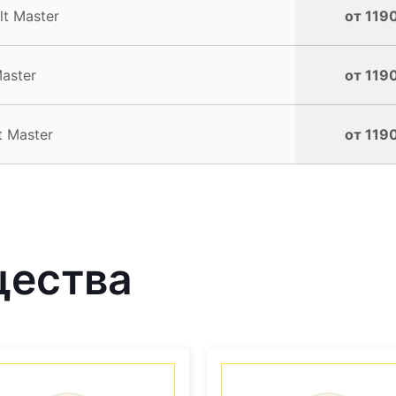
t Master
от 1190
aster
от 1190
 Master
от 1190
щества