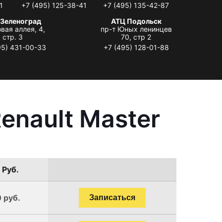
1
+7 (495) 125-38-41
+7 (495) 135-42-87
 Зеленоград
АТЦ Подольск
вая аллея, 4,
пр-т Юных ленинцев
стр. 3
70, стр 2
95) 431-00-33
+7 (495) 128-01-88
enault Master
 Руб.
 руб.
Записаться